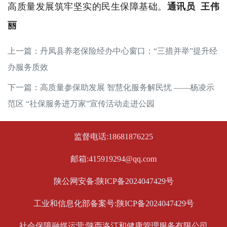
高质量发展筑牢坚实的民生保障基础。
通讯员 王伟
丽
上一篇：
丹凤县养老保险经办中心窗口：“三措并举”提升经
办服务质效
下一篇：
高质量参保助发展 智慧化服务解民忧 ——杨凌示
范区 “社保服务进万家”宣传活动走进公园
监督电话:18681876225
邮箱:415919294@qq.com
陕公网安备:陕ICP备2024047429号
工业和信息化部备案号:陕ICP备2024047429号
社会保障融媒运营:陕西洛汀和健康管理服务有限公司