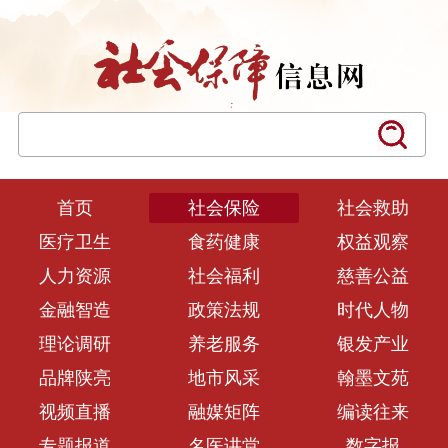
首页
社会保险
社会救助
医疗卫生
食药健康
权益观察
人力资源
社会福利
慈善公益
金融智造
政策法规
时代人物
理论调研
养老服务
银发产业
品牌陕亮
地市风采
翰墨文苑
视频直播
融媒矩阵
编读往来
专题报道
名医讲堂
数字报