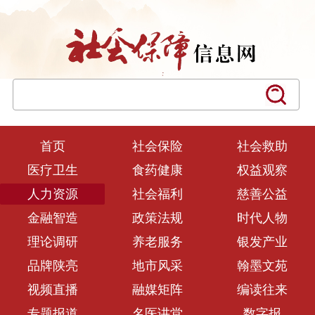
首页
社会保险
社会救助
医疗卫生
食药健康
权益观察
人力资源
社会福利
慈善公益
金融智造
政策法规
时代人物
理论调研
养老服务
银发产业
品牌陕亮
地市风采
翰墨文苑
视频直播
融媒矩阵
编读往来
专题报道
名医讲堂
数字报