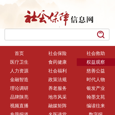
首页
社会保险
社会救助
医疗卫生
食药健康
权益观察
人力资源
社会福利
慈善公益
金融智造
政策法规
时代人物
理论调研
养老服务
银发产业
品牌陕亮
地市风采
翰墨文苑
视频直播
融媒矩阵
编读往来
专题报道
名医讲堂
数字报