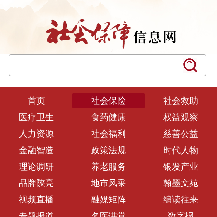
首页
社会保险
社会救助
医疗卫生
食药健康
权益观察
人力资源
社会福利
慈善公益
金融智造
政策法规
时代人物
理论调研
养老服务
银发产业
品牌陕亮
地市风采
翰墨文苑
视频直播
融媒矩阵
编读往来
专题报道
名医讲堂
数字报