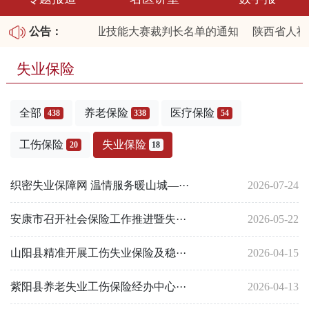
于公布陕西省2026职业技能大赛裁判长名单的通知
公告：
陕西省人社
2025年第四批拖欠农民工工资失信联合惩戒对象名单和重大劳
失业保险
全部
养老保险
医疗保险
438
338
54
工伤保险
失业保险
20
18
织密失业保障网 温情服务暖山城—···
2026-07-24
安康市召开社会保险工作推进暨失···
2026-05-22
山阳县精准开展工伤失业保险及稳···
2026-04-15
紫阳县养老失业工伤保险经办中心···
2026-04-13