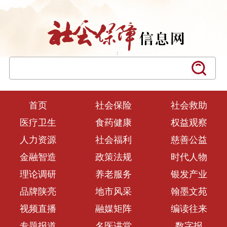
首页
社会保险
社会救助
医疗卫生
食药健康
权益观察
人力资源
社会福利
慈善公益
金融智造
政策法规
时代人物
理论调研
养老服务
银发产业
品牌陕亮
地市风采
翰墨文苑
视频直播
融媒矩阵
编读往来
专题报道
名医讲堂
数字报