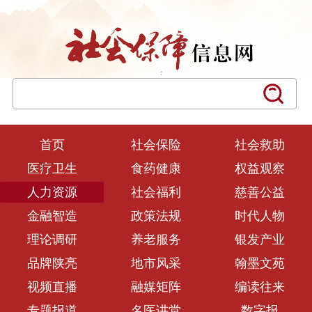
首页
社会保险
社会救助
医疗卫生
食药健康
权益观察
人力资源
社会福利
慈善公益
金融智造
政策法规
时代人物
理论调研
养老服务
银发产业
品牌陕亮
地市风采
翰墨文苑
视频直播
融媒矩阵
编读往来
专题报道
名医讲堂
数字报